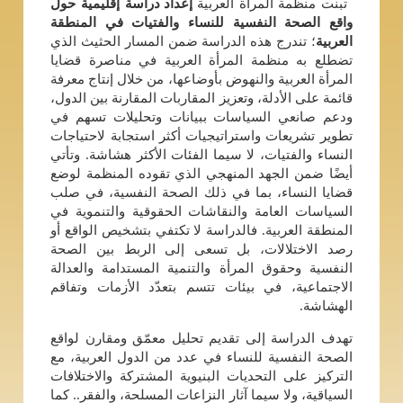
تبنت منظمة المرأة العربية
إعداد دراسة إقليمية حول
واقع الصحة النفسية للنساء والفتيات في المنطقة
العربية
؛ تندرج هذه الدراسة ضمن المسار الحثيث الذي
تضطلع به منظمة المرأة العربية في مناصرة قضايا
المرأة العربية والنهوض بأوضاعها، من خلال إنتاج معرفة
قائمة على الأدلة، وتعزيز المقاربات المقارنة بين الدول،
ودعم صانعي السياسات ببيانات وتحليلات تسهم في
تطوير تشريعات واستراتيجيات أكثر استجابة لاحتياجات
النساء والفتيات، لا سيما الفئات الأكثر هشاشة. وتأتي
أيضًا ضمن الجهد المنهجي الذي تقوده المنظمة لوضع
قضايا النساء، بما في ذلك الصحة النفسية، في صلب
السياسات العامة والنقاشات الحقوقية والتنموية في
المنطقة العربية. فالدراسة لا تكتفي بتشخيص الواقع أو
رصد الاختلالات، بل تسعى إلى الربط بين الصحة
النفسية وحقوق المرأة والتنمية المستدامة والعدالة
الاجتماعية، في بيئات تتسم بتعدّد الأزمات وتفاقم
الهشاشة.
تهدف الدراسة إلى تقديم تحليل معمّق ومقارن لواقع
الصحة النفسية للنساء في عدد من الدول العربية، مع
التركيز على التحديات البنيوية المشتركة والاختلافات
السياقية، ولا سيما آثار النزاعات المسلحة، والفقر.. كما