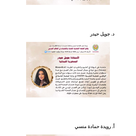
د. جويل حيدر
أ. رويدة حمادة منسي