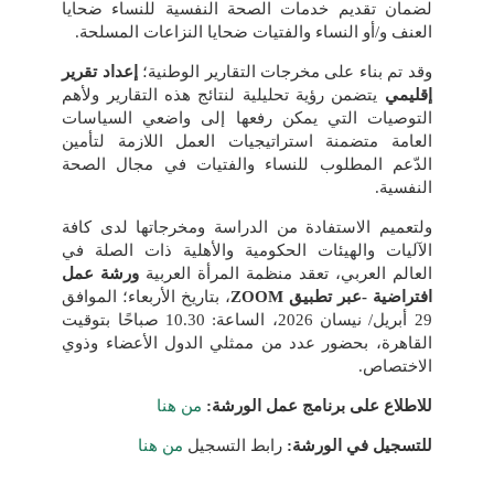
لضمان تقديم خدمات الصحة النفسية للنساء ضحايا
العنف و/أو النساء والفتيات ضحايا النزاعات المسلحة.
وقد تم بناء على مخرجات التقارير الوطنية؛
إعداد تقرير
إقليمي
يتضمن رؤية تحليلية لنتائج هذه التقارير ولأهم
التوصيات التي يمكن رفعها إلى واضعي السياسات
العامة متضمنة استراتيجيات العمل اللازمة لتأمين
الدّعم المطلوب للنساء والفتيات في مجال الصحة
النفسية.
ولتعميم الاستفادة من الدراسة ومخرجاتها لدى كافة
الآليات والهيئات الحكومية والأهلية ذات الصلة في
العالم العربي، تعقد منظمة المرأة العربية
ورشة عمل
افتراضية -عبر تطبيق ZOOM
، بتاريخ الأربعاء؛ الموافق
29 أبريل/ نيسان 2026، الساعة: 10.30 صباحًا بتوقيت
القاهرة، بحضور عدد من ممثلي الدول الأعضاء وذوي
الاختصاص.
للاطلاع على برنامج عمل الورشة:
من هنا
للتسجيل في الورشة:
رابط التسجيل
من هنا