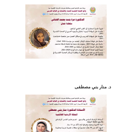
د. منار بني مصطفى