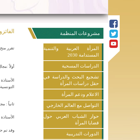
الفائزو
مشروعات المنظمة
تقرر منح
المرأة العربية والتنمية
المستدامة 2030
الدراسات المسحية
أولاً :مج
تشجيع البحث والدراسة في
الأستاذة 
حقل دراسات المرأة
التونسية
الاعلام ودعم المرأة
ثانياً : م
التواصل مع العالم الخارجي
حوار الشباب العربي حول
الأستاذة
قضايا المرأة
وقد تم حج
الدورات التدريبية