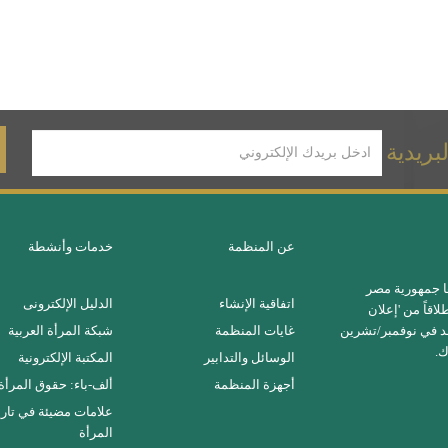
بريدية
عن المنظمة
خدمات وأنشطة
ا جمهورية مصر
اتفاقية الإنشاء
الدليل الإلكترونى
اقاً من 'إعلان
عقد في نوفمبر/تشرين
غايات المنظمة
شبكة المرأة العربية
الوسائل والتدابير
المكتبة الإلكترونية
أجهزة المنظمة
ألف-باء: حقوق المرأة
علامات مضيئة في تاري
المرأة